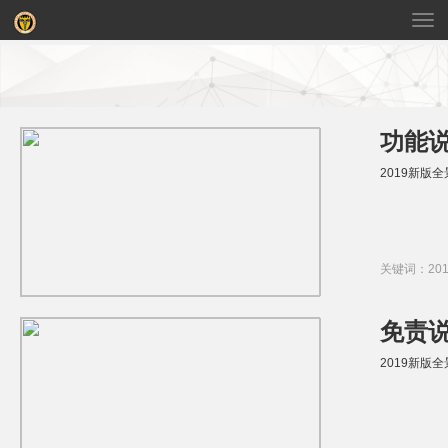
切
换
导
航
功能
2019新版全景
关键词：20
免责
2019新版全景