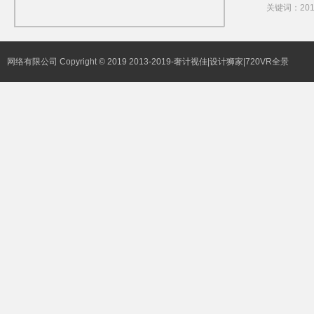
关键词：20
网络有限公司
Copyright © 2019
2013-2019-奢计视佳|设计狮家|720VR全景