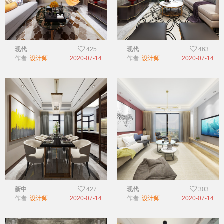
现代风客餐厅
425
现代风客餐厅
463
作者:
设计师朱朱
2020-07-14
作者:
设计师朱朱
2020-07-14
新中式样板房
427
现代风客餐厅
303
作者:
设计师朱朱
2020-07-14
作者:
设计师朱朱
2020-07-14