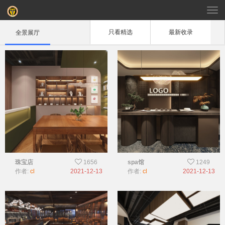
切
换
导
只看精选
最新收录
全景展厅
航
珠宝店
1656
spa馆
1249
作者:
cl
2021-12-13
作者:
cl
2021-12-13