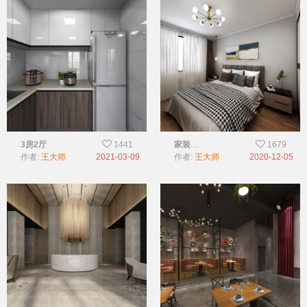
3房2厅
1441
家装全景图
1679
作者:
王大师
2021-03-09
作者:
王大师
2020-12-05