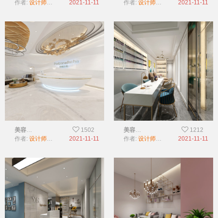
作者:
设计师朱朱
2021-11-11
作者:
设计师朱朱
2021-11-11
美容美发
1502
美容美发
1212
作者:
设计师朱朱
2021-11-11
作者:
设计师朱朱
2021-11-11